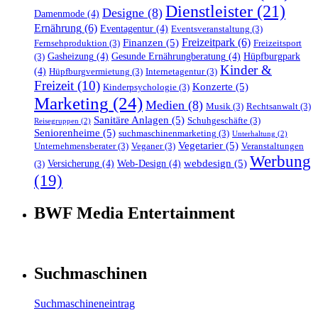
Dienstleister
(21)
Designe
(8)
Damenmode
(4)
Ernährung
(6)
Eventagentur
(4)
Eventsveranstaltung
(3)
Freizeitpark
(6)
Finanzen
(5)
Fernsehproduktion
(3)
Freizeitsport
Gasheizung
(4)
Gesunde Ernährungberatung
(4)
Hüpfburgpark
(3)
Kinder &
(4)
Hüpfburgvermietung
(3)
Internetagentur
(3)
Freizeit
(10)
Konzerte
(5)
Kinderpsychologie
(3)
Marketing
(24)
Medien
(8)
Musik
(3)
Rechtsanwalt
(3)
Sanitäre Anlagen
(5)
Schuhgeschäfte
(3)
Reisegruppen
(2)
Seniorenheime
(5)
suchmaschinenmarketing
(3)
Unterhaltung
(2)
Vegetarier
(5)
Unternehmensberater
(3)
Veganer
(3)
Veranstaltungen
Werbung
webdesign
(5)
Versicherung
(4)
Web-Design
(4)
(3)
(19)
BWF Media Entertainment
Suchmaschinen
Suchmaschineneintrag