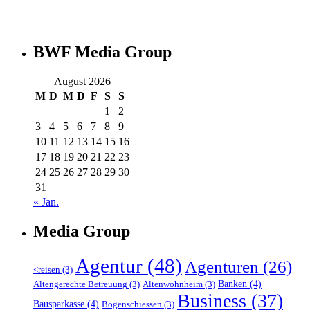
BWF Media Group
August 2026
M
D
M
D
F
S
S
1
2
3
4
5
6
7
8
9
10
11
12
13
14
15
16
17
18
19
20
21
22
23
24
25
26
27
28
29
30
31
« Jan.
Media Group
Agentur
(48)
Agenturen
(26)
<reisen
(3)
Banken
(4)
Altengerechte Betreuung
(3)
Altenwohnheim
(3)
Business
(37)
Bausparkasse
(4)
Bogenschiessen
(3)