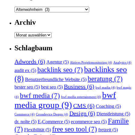
Kategorien
Archiv
Archiv
Schlagbaum
Adwords
(6)
Agentur
(5)
Aktives Projektmonitoring
(4)
Analytics
(4)
backlinks seo
backlink seo
(7)
audit ex
(5)
(8)
beratung
(7)
Benutzerfreundliche Website
(5)
Business
(6)
bester seo
(5)
best seo
(5)
bwf madia
(4)
bwf magic
bwf
bwf media
(7)
(4)
bwf media entertainment
(4)
media group
(9)
CMS
(6)
Coaching
(5)
Design
(6)
Dienstleistung
(5)
Commerce
(4)
Crossdevice Design
(4)
Familie
dr. nolte
(5)
E-Commerce
(5)
ecommerce seo
(5)
(7)
free seo tool
(7)
Flexibilität
(5)
freizeit
(5)