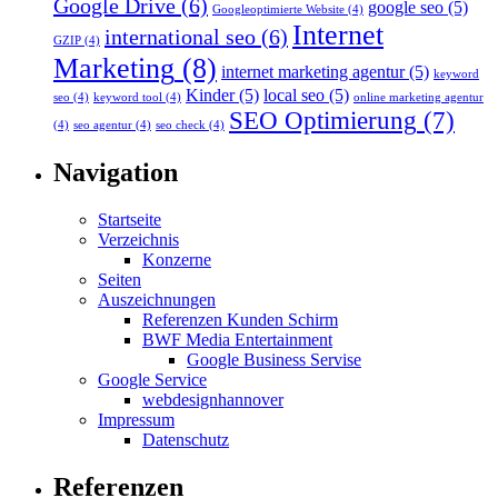
Google Drive
(6)
google seo
(5)
Googleoptimierte Website
(4)
Internet
international seo
(6)
GZIP
(4)
Marketing
(8)
internet marketing agentur
(5)
keyword
Kinder
(5)
local seo
(5)
seo
(4)
keyword tool
(4)
online marketing agentur
SEO Optimierung
(7)
(4)
seo agentur
(4)
seo check
(4)
Navigation
Startseite
Verzeichnis
Konzerne
Seiten
Auszeichnungen
Referenzen Kunden Schirm
BWF Media Entertainment
Google Business Servise
Google Service
webdesignhannover
Impressum
Datenschutz
Referenzen