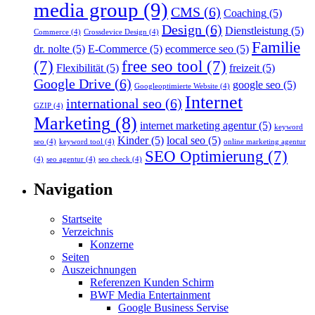
media group
(9)
CMS
(6)
Coaching
(5)
Design
(6)
Dienstleistung
(5)
Commerce
(4)
Crossdevice Design
(4)
Familie
dr. nolte
(5)
E-Commerce
(5)
ecommerce seo
(5)
(7)
free seo tool
(7)
Flexibilität
(5)
freizeit
(5)
Google Drive
(6)
google seo
(5)
Googleoptimierte Website
(4)
Internet
international seo
(6)
GZIP
(4)
Marketing
(8)
internet marketing agentur
(5)
keyword
Kinder
(5)
local seo
(5)
seo
(4)
keyword tool
(4)
online marketing agentur
SEO Optimierung
(7)
(4)
seo agentur
(4)
seo check
(4)
Navigation
Startseite
Verzeichnis
Konzerne
Seiten
Auszeichnungen
Referenzen Kunden Schirm
BWF Media Entertainment
Google Business Servise