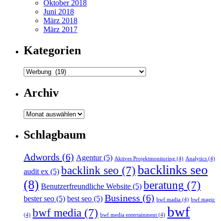
Oktober 2018
Juni 2018
März 2018
März 2017
Kategorien
Kategorien
Archiv
Archiv
Schlagbaum
Adwords
(6)
Agentur
(5)
Aktives Projektmonitoring
(4)
Analytics
(4)
backlinks seo
backlink seo
(7)
audit ex
(5)
(8)
beratung
(7)
Benutzerfreundliche Website
(5)
Business
(6)
bester seo
(5)
best seo
(5)
bwf madia
(4)
bwf magic
bwf
bwf media
(7)
(4)
bwf media entertainment
(4)