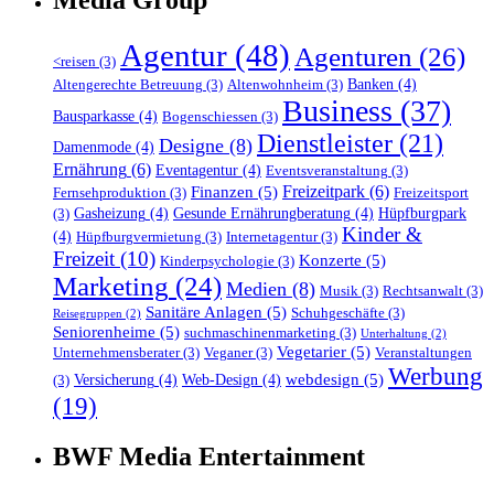
Agentur
(48)
Agenturen
(26)
<reisen
(3)
Banken
(4)
Altengerechte Betreuung
(3)
Altenwohnheim
(3)
Business
(37)
Bausparkasse
(4)
Bogenschiessen
(3)
Dienstleister
(21)
Designe
(8)
Damenmode
(4)
Ernährung
(6)
Eventagentur
(4)
Eventsveranstaltung
(3)
Freizeitpark
(6)
Finanzen
(5)
Fernsehproduktion
(3)
Freizeitsport
Gasheizung
(4)
Gesunde Ernährungberatung
(4)
Hüpfburgpark
(3)
Kinder &
(4)
Hüpfburgvermietung
(3)
Internetagentur
(3)
Freizeit
(10)
Konzerte
(5)
Kinderpsychologie
(3)
Marketing
(24)
Medien
(8)
Musik
(3)
Rechtsanwalt
(3)
Sanitäre Anlagen
(5)
Schuhgeschäfte
(3)
Reisegruppen
(2)
Seniorenheime
(5)
suchmaschinenmarketing
(3)
Unterhaltung
(2)
Vegetarier
(5)
Unternehmensberater
(3)
Veganer
(3)
Veranstaltungen
Werbung
webdesign
(5)
Versicherung
(4)
Web-Design
(4)
(3)
(19)
BWF Media Entertainment