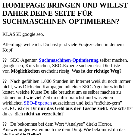
HOMEPAGE BRINGEN UND WILLST
DAHER DEINE SEITE FÜR
SUCHMASCHINEN OPTIMIEREN?
KLASSE google seo.
Allerdings wette ich: Du hast jetzt viele Fragezeichen in deinem
Kopf
?? SEO-Agentur,
Suchmaschinen-Optimierung
selber machen,
google seo, Kurs buchen, SEO-Experte suchen etc.: Die Liste
von
Möglichkeiten
erscheint riesig. Was ist der
richtige Weg
?
?? Nach gefühlten 1.000 Stunden im Internet weiß du noch immer
nicht, was Dich eine Kampagne mit einer SEO-Agentur wirklich
kostet, welche Kurse Du alle brauchst um es selber machen zu
können und wie viel Zeit du dafür brauchst und was einen
wirklichen
SEO-Experten
auszeichnet und kein “möchte-gern”
GURU ist der Dir
nur das Geld aus der Tasche zieht
. Wie schaffst
du es, dich
nicht zu verzetteln
?
?? Du bekommst bei dem Wort “Analyse” direkt Horror.
Auswertungen waren noch nie dein Ding. Wie bekommst du das
bloß
auf die Reihe
?