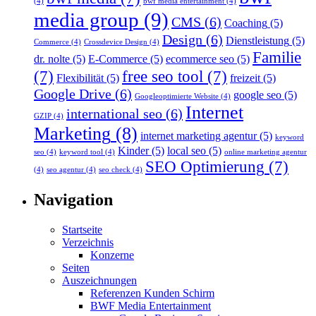
(4)
bwf media entertainment
(4)
media group
(9)
CMS
(6)
Coaching
(5)
Design
(6)
Dienstleistung
(5)
Commerce
(4)
Crossdevice Design
(4)
Familie
dr. nolte
(5)
E-Commerce
(5)
ecommerce seo
(5)
(7)
free seo tool
(7)
Flexibilität
(5)
freizeit
(5)
Google Drive
(6)
google seo
(5)
Googleoptimierte Website
(4)
Internet
international seo
(6)
GZIP
(4)
Marketing
(8)
internet marketing agentur
(5)
keyword
Kinder
(5)
local seo
(5)
seo
(4)
keyword tool
(4)
online marketing agentur
SEO Optimierung
(7)
(4)
seo agentur
(4)
seo check
(4)
Navigation
Startseite
Verzeichnis
Konzerne
Seiten
Auszeichnungen
Referenzen Kunden Schirm
BWF Media Entertainment