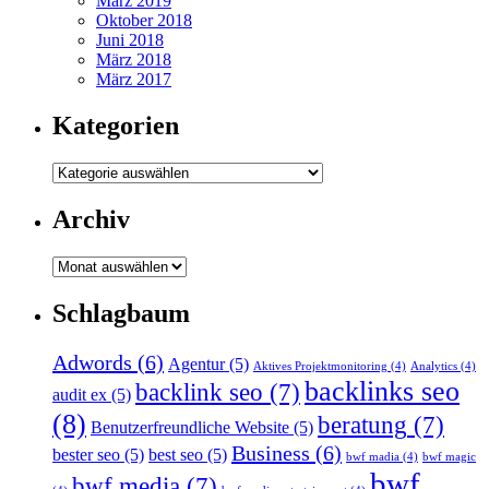
März 2019
Oktober 2018
Juni 2018
März 2018
März 2017
Kategorien
Kategorien
Archiv
Archiv
Schlagbaum
Adwords
(6)
Agentur
(5)
Aktives Projektmonitoring
(4)
Analytics
(4)
backlinks seo
backlink seo
(7)
audit ex
(5)
(8)
beratung
(7)
Benutzerfreundliche Website
(5)
Business
(6)
bester seo
(5)
best seo
(5)
bwf madia
(4)
bwf magic
bwf
bwf media
(7)