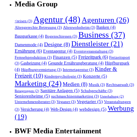
Media Group
Agentur
(48)
Agenturen
(26)
<reisen
(3)
Banken
(4)
Altengerechte Betreuung
(3)
Altenwohnheim
(3)
Business
(37)
Bausparkasse
(4)
Bogenschiessen
(3)
Dienstleister
(21)
Designe
(8)
Damenmode
(4)
Ernährung
(6)
Eventagentur
(4)
Eventsveranstaltung
(3)
Freizeitpark
(6)
Finanzen
(5)
Fernsehproduktion
(3)
Freizeitsport
Gasheizung
(4)
Gesunde Ernährungberatung
(4)
Hüpfburgpark
(3)
Kinder &
(4)
Hüpfburgvermietung
(3)
Internetagentur
(3)
Freizeit
(10)
Konzerte
(5)
Kinderpsychologie
(3)
Marketing
(24)
Medien
(8)
Musik
(3)
Rechtsanwalt
(3)
Sanitäre Anlagen
(5)
Schuhgeschäfte
(3)
Reisegruppen
(2)
Seniorenheime
(5)
suchmaschinenmarketing
(3)
Unterhaltung
(2)
Vegetarier
(5)
Unternehmensberater
(3)
Veganer
(3)
Veranstaltungen
Werbung
webdesign
(5)
Versicherung
(4)
Web-Design
(4)
(3)
(19)
BWF Media Entertainment