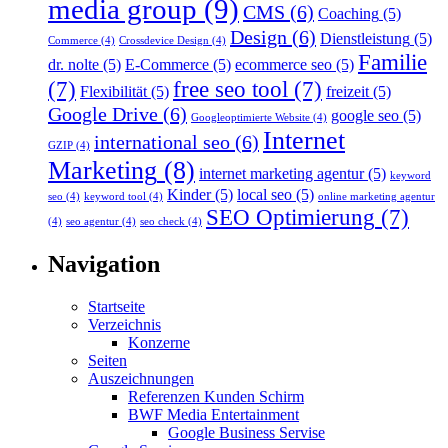
media group
(9)
CMS
(6)
Coaching
(5)
Design
(6)
Dienstleistung
(5)
Commerce
(4)
Crossdevice Design
(4)
Familie
dr. nolte
(5)
E-Commerce
(5)
ecommerce seo
(5)
(7)
free seo tool
(7)
Flexibilität
(5)
freizeit
(5)
Google Drive
(6)
google seo
(5)
Googleoptimierte Website
(4)
Internet
international seo
(6)
GZIP
(4)
Marketing
(8)
internet marketing agentur
(5)
keyword
Kinder
(5)
local seo
(5)
seo
(4)
keyword tool
(4)
online marketing agentur
SEO Optimierung
(7)
(4)
seo agentur
(4)
seo check
(4)
Navigation
Startseite
Verzeichnis
Konzerne
Seiten
Auszeichnungen
Referenzen Kunden Schirm
BWF Media Entertainment
Google Business Servise