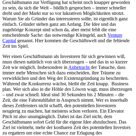
Geschäftsmann zur Verfügung hat scheint noch knapper geworden
zu sein, da sich die Welt – bildlich gesprochen – immer schneller
dreht und der Markt nur so vor lukrativen Möglichkeiten strotzt.
Warum Sie als Gründer das interessieren sollte, ist eigentlich ganz
einfach. Gründer stehen ganz am Anfang. Die Idee und das
zugehörige Konzept sind schon da, aber meist fehlt die eine
entscheidende Sache: das notwendige Kleingeld, auch
Venture
Capital
genannt. Hier kommen die Geschäftswelt und die fehlende
Zeit ins Spiel.
Wer einen Geschäftsmann als Investoren für sich gewinnen will,
muss diesen natürlich von sich überzeugen – und das in so kurzer
Zeit wie möglich. Insbesondere in
Anbetracht
der Tatsache, dass
immer mehr Menschen sich dazu entscheiden, ihre Träume zu
verwirklichen und den Weg der Existenzgründung zu beschreiten.
Während die Konkurrenz wächst, bleibt die Zeit knapp. Business
plan. Wer sich also in die Höhle des Löwen wagt, muss überzeugen
– und zwar schnell. Ideal sind 30 Sekunden bis 2 Minuten – die
Zeit, die eine Fahrstuhlfahrt in Anspruch nimmt. Wer es innerhalb
dieses Zeitfensters nicht schafft, den potentiellen Investoren
neugierig zu machen, hat meistens schon verloren. Ein Elevator
Pitch ist also unumgänglich. Dabei ist das Ziel nicht, dem
Geschäftsmann sofort Geld für die eigene Idee abzuluchsen. Das
Ziel ist vielmehr, mehr der kostbaren Zeit des potentiellen Investors
zu ergattern um eine echte Chance zur Erlagung des