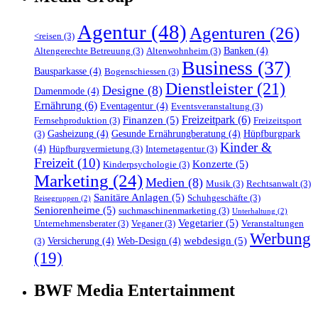
Agentur
(48)
Agenturen
(26)
<reisen
(3)
Banken
(4)
Altengerechte Betreuung
(3)
Altenwohnheim
(3)
Business
(37)
Bausparkasse
(4)
Bogenschiessen
(3)
Dienstleister
(21)
Designe
(8)
Damenmode
(4)
Ernährung
(6)
Eventagentur
(4)
Eventsveranstaltung
(3)
Freizeitpark
(6)
Finanzen
(5)
Fernsehproduktion
(3)
Freizeitsport
Gasheizung
(4)
Gesunde Ernährungberatung
(4)
Hüpfburgpark
(3)
Kinder &
(4)
Hüpfburgvermietung
(3)
Internetagentur
(3)
Freizeit
(10)
Konzerte
(5)
Kinderpsychologie
(3)
Marketing
(24)
Medien
(8)
Musik
(3)
Rechtsanwalt
(3)
Sanitäre Anlagen
(5)
Schuhgeschäfte
(3)
Reisegruppen
(2)
Seniorenheime
(5)
suchmaschinenmarketing
(3)
Unterhaltung
(2)
Vegetarier
(5)
Unternehmensberater
(3)
Veganer
(3)
Veranstaltungen
Werbung
webdesign
(5)
Versicherung
(4)
Web-Design
(4)
(3)
(19)
BWF Media Entertainment