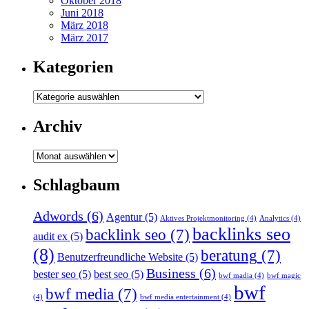
Oktober 2018
Juni 2018
März 2018
März 2017
Kategorien
Kategorien
Archiv
Archiv
Schlagbaum
Adwords
(6)
Agentur
(5)
Aktives Projektmonitoring
(4)
Analytics
(4)
backlinks seo
backlink seo
(7)
audit ex
(5)
(8)
beratung
(7)
Benutzerfreundliche Website
(5)
Business
(6)
bester seo
(5)
best seo
(5)
bwf madia
(4)
bwf magic
bwf
bwf media
(7)
(4)
bwf media entertainment
(4)