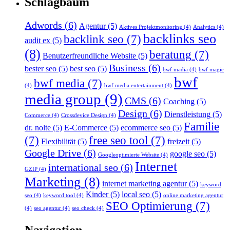
Schlagbaum
Adwords
(6)
Agentur
(5)
Aktives Projektmonitoring
(4)
Analytics
(4)
backlinks seo
backlink seo
(7)
audit ex
(5)
(8)
beratung
(7)
Benutzerfreundliche Website
(5)
Business
(6)
bester seo
(5)
best seo
(5)
bwf madia
(4)
bwf magic
bwf
bwf media
(7)
(4)
bwf media entertainment
(4)
media group
(9)
CMS
(6)
Coaching
(5)
Design
(6)
Dienstleistung
(5)
Commerce
(4)
Crossdevice Design
(4)
Familie
dr. nolte
(5)
E-Commerce
(5)
ecommerce seo
(5)
(7)
free seo tool
(7)
Flexibilität
(5)
freizeit
(5)
Google Drive
(6)
google seo
(5)
Googleoptimierte Website
(4)
Internet
international seo
(6)
GZIP
(4)
Marketing
(8)
internet marketing agentur
(5)
keyword
Kinder
(5)
local seo
(5)
seo
(4)
keyword tool
(4)
online marketing agentur
SEO Optimierung
(7)
(4)
seo agentur
(4)
seo check
(4)